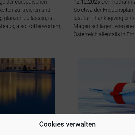
uge der europäischen
12.12.2025 Der Truthahn 
eiten zu kreieren und
So etwa der Friedensplan
g glänzen zu lassen, ist
just für Thanksgiving ein
eaux, also Kofferwörtern,
Magen schlagen, wie jene 
Österreich allenfalls in F
Cookies verwalten