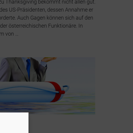
zu Thanksgiving bekommt nicht allen gut.
 des US-Präsidenten, dessen Annahme er
forderte. Auch Gagen können sich auf den
der österreichischen Funktionäre. In
orm von …