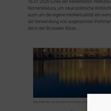
16.01.2026 Eines der beliebtesten Werkze
Nomenklatura, um neue politische Wirklichk
auch um die eigene Intellektualität ein weni
die Verwendung von sogenannten Portmant
die in der Brüsseler Blase …